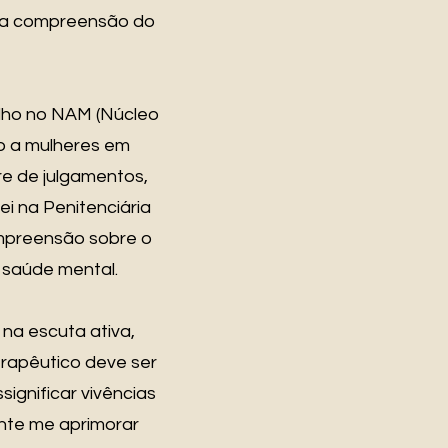
nha compreensão do
lho no NAM (Núcleo
o a mulheres em
re de julgamentos,
ei na Penitenciária
ompreensão sobre o
a saúde mental.
na escuta ativa,
erapêutico deve ser
ignificar vivências
nte me aprimorar