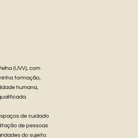
Velha (UVV), com
 minha formação,
ilidade humana,
alificada.
 espaços de cuidado
ilitação de pessoas
ridades do sujeito.