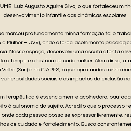
UMEI Luiz Augusto Aguirre Silva, o que fortaleceu mi
desenvolvimento infantil e das dinâmicas escolares.
ue marcou profundamente minha formação foi o traba
à Mulher – UVV), onde ofereci acolhimento psicológic
ncia. Nesse espaço, desenvolvi uma escuta atenta e liv
 o tempo e a história de cada mulher. Além disso, atu
a Velha (Xuri) e no CIAPES, o que aprofundou minha c
 vulnerabilidades sociais e os impactos da exclusão n
 terapêutica é essencialmente acolhedora, pautada 
ito à autonomia do sujeito. Acredito que o processo t
onde cada pessoa possa se expressar livremente, ress
inhos de cuidado e fortalecimento. Busco constanteme