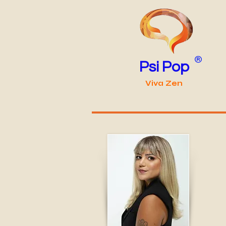
®
Psi Pop
Viva Zen