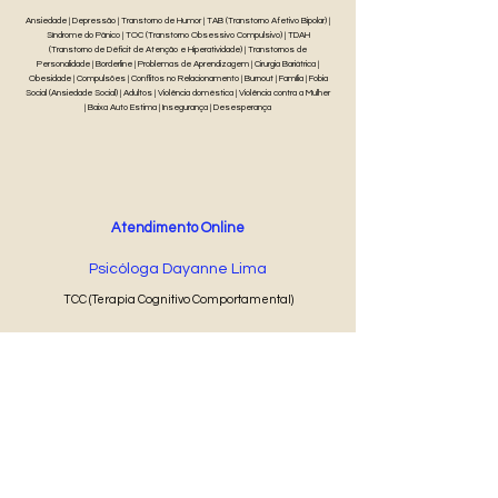
Ansiedade | Depressão | Transtorno de Humor | TAB (Transtorno Afetivo Bipolar) |
Síndrome do Pânico | TOC (Transtorno Obsessivo Compulsivo) | TDAH
(Transtorno de Déficit de Atenção e Hiperatividade) | Transtornos de
Personalidade | Borderline | Problemas de Aprendizagem | Cirurgia Bariátrica |
Obesidade | Compulsões | Conflitos no Relacionamento | Burnout | Família | Fobia
Social (Ansiedade Social) | Adultos | Violência doméstica | Violência contra a Mulher
| Baixa Auto Estima | Insegurança | Desesperança
Atendimento Online
Psicóloga Dayanne Lima
TCC (Terapia Cognitivo Comportamental)
50 min
R$ 100
Agendar Online