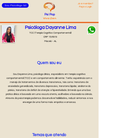
Já é membro?
Sou Psicólogo (a)
Faça o Login
Psi Pop
Viva Zen
Psicóloga Dayanne Lima
TCC (Terapia Cognitivo Comportamental)
CRP 15/6919
Maceió - AL
Quem sou eu
Sou Dayanne Lima, psicóloga clínica, especialista em terapia cognitiva
comportamental (TCC) e em comportamento alimentar. Tenho experiência com o
manejo de tratamentos de diversos transtornos, tais como: transtorno de
ansiedade generalizada, transtorno depressivo, transtorno bipolar, síndrome do
pânico, transtorno de déficit de atenção e hiperatividade. Entendo que uma boa
prática clinica é baseada em uma escuta atenta, acolhedora e baseada na ciência.
Através da psicoterapia podemos desenvolver habilidades, reduzir sintomas e nos
enxergar de uma forma mais empática e amorosa.
Temas que atendo