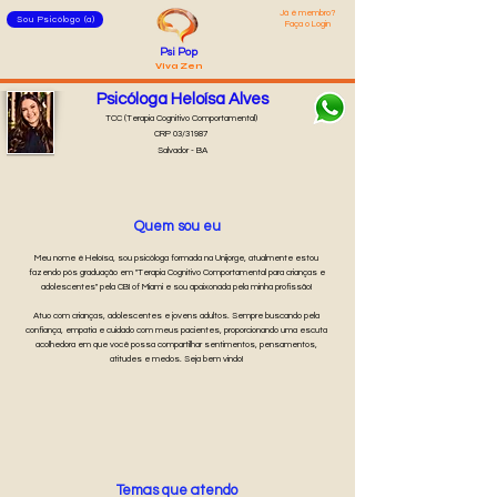
Já é membro?
Sou Psicólogo (a)
Faça o Login
Psi Pop
Viva Zen
Psicóloga Heloísa Alves
TCC (Terapia Cognitivo Comportamental)
CRP 03/31987
Salvador - BA
Quem sou eu
Meu nome é Heloísa, sou psicóloga formada na Unijorge, atualmente estou
fazendo pós graduação em ''Terapia Cognitivo Comportamental para crianças e
adolescentes'' pela CBI of Miami e sou apaixonada pela minha profissão!
Atuo com crianças, adolescentes e jovens adultos. Sempre buscando pela
confiança, empatia e cuidado com meus pacientes, proporcionando uma escuta
acolhedora em que você possa compartilhar sentimentos, pensamentos,
atitudes e medos. Seja bem vindo!
Temas que atendo