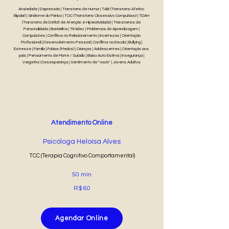
Ansiedade | Depressão | Transtorno de Humor | TAB (Transtorno Afetivo
Bipolar) | Síndrome do Pânico | TOC (Transtorno Obsessivo Compulsivo) | TDAH
(Transtorno de Déficit de Atenção e Hiperatividade) | Transtornos de
Personalidade | Borderline | Timidez | Problemas de Aprendizagem |
Compulsões | Conflitos no Relacionamento | Incertezas | Orientação
Profissional | Desenvolvimento Pessoal | Conflitos na Escola | Bullying |
Estresse | Família | Fobias (Medos) | Crianças | Adolescentes | Orientação aos
pais | Pensamento de Morte / Suicídio | Baixa Auto Estima | Insegurança |
Vergonha | Desesperança | Sentimento de "vazio" | Jovens Adultos
Atendimento Online
Psicóloga Heloísa Alves
TCC (Terapia Cognitivo Comportamental)
50 min
R$ 60
Agendar Online