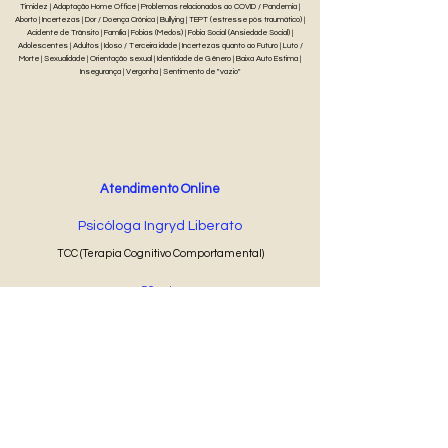
Timidez | Adaptação Home Office | Problemas relacionados ao COVID / Pandemia |
Aborto | Incertezas | Dor / Doença Crônica | Bullying | TEPT (estresse pós traumático) |
Acidente de Trânsito | Família | Fobias (Medos) | Fobia Social (Ansiedade Social) |
Adolescentes | Adultos | Idoso / Terceira idade | Incertezas quanto ao Futuro | Luto /
Morte | Sexualidade | Orientação sexual | Identidade de Gênero | Baixa Auto Estima |
Insegurança | Vergonha | Sentimento de "vazio"
Atendimento Online
Psicóloga Ingryd Liberato
TCC (Terapia Cognitivo Comportamental)
50 min
R$ 100
Agendar Online