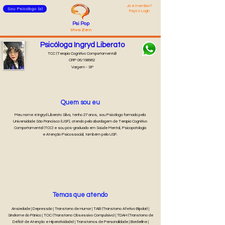
Já é membro?
Sou Psicólogo (a)
Faça o Login
Psi Pop
Viva Zen
Psicóloga Ingryd Liberato
TCC (Terapia Cognitivo Comportamental)
CRP 06/198962
Vargem - SP
Quem sou eu
Meu nome é Ingryd Liberato Silva, tenho 27 anos, sou Psicóloga formada pela
Universidade São Francisco (USF), atendo pela abordagem de Terapia Cognitivo
Comportamental (TCC) e sou pós-graduada em Saúde Mental, Psicopatologia
e Atenção Psicossocial, também pela USF.
Temas que atendo
Ansiedade | Depressão | Transtorno de Humor | TAB (Transtorno Afetivo Bipolar) |
Síndrome do Pânico | TOC (Transtorno Obsessivo Compulsivo) | TDAH (Transtorno de
Déficit de Atenção e Hiperatividade) | Transtornos de Personalidade | Borderline |