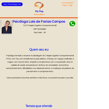
Já é membro?
Sou Psicólogo (a)
Faça o Login
Psi Pop
Viva Zen
Psicóloga Laís de Farias Campos
TCC (Terapia Cognitivo Comportamental)
CRP 06/220863
São Paulo - SP
Quem sou eu
Psicóloga formada e atuante na abordagem da Terapia Cognitivo-Comportamental
(TCC), com foco em atendimentos para adultos. Ofereço um espaço acolhedor e
seguro, com escuta ativa, empatia e compromisso com a sua jornada. Atuo no
cuidado da saúde emocional com ênfase em ansiedade, autoestima,
autoconhecimento, dificuldades nos relacionamentos e mudanças de padrões de
pensamento e comportamento.
Vamos juntas(os) construir caminhos mais leves e conscientes para a sua vida.
Temas que atendo