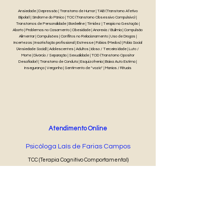
Ansiedade | Depressão | Transtorno de Humor | TAB (Transtorno Afetivo
Bipolar) | Síndrome do Pânico | TOC (Transtorno Obsessivo Compulsivo) |
Transtornos de Personalidade | Borderline | Timidez | Terapia na Gestação |
Aborto | Problemas no Casamento | Obesidade | Anorexia / Bulimia | Compulsão
Alimentar | Compulsões | Conflitos no Relacionamento | Uso de Drogas |
Incertezas | Insatisfação profissional | Estresse | Fobias (Medos) | Fobia Social
(Ansiedade Social) | Adolescentes | Adultos | Idoso / Terceira idade | Luto /
Morte | Divórcio / Separação | Sexualidade | TOD (Transtorno Opositor
Desafiador) | Transtorno de Conduta | Esquizofrenia | Baixa Auto Estima |
Insegurança | Vergonha | Sentimento de "vazio" | Manias / Rituais
Atendimento Online
Psicóloga Laís de Farias Campos
TCC (Terapia Cognitivo Comportamental)
30 min
R$ 60