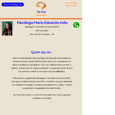
Já é membro?
Sou Psicólogo (a)
Faça o Login
Psi Pop
Viva Zen
Psicóloga Maria Eduarda Avila
Abordagem Centrada na Pessoa (ACP)
CRP 04/75294
São José dos Campos - SP
Quem sou eu
Olá! Sou Maria Eduarda Avila, psicóloga formada pela Universidade do
Estado de Minas Gerais (UEMG) desde 2023, com experiência em
clínica e avaliações psicológicas. Atuo com adolescentes, jovens e
adultos, oferecendo um espaço acolhedor e seguro para quem busca
se conhecer, refletir e construir novas possibilidades.
Minha prática é guiada pela Abordagem Centrada na Pessoa (ACP),
formação concluída pelo Encontro ACP, e também sou pós-graduanda
em Avaliação Psicológica. Atendo presencialmente e online, sempre
respeitando a singularidade de cada história.
Se você sente que é o momento de cuidar de si, estou aqui para
caminhar ao seu lado!