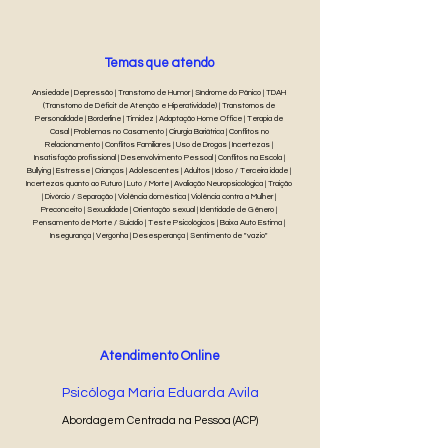
Temas que atendo
Ansiedade | Depressão | Transtorno de Humor | Síndrome do Pânico | TDAH
(Transtorno de Déficit de Atenção e Hiperatividade) | Transtornos de
Personalidade | Borderline | Timidez | Adaptação Home Office | Terapia de
Casal | Problemas no Casamento | Cirurgia Bariátrica | Conflitos no
Relacionamento | Conflitos Familiares | Uso de Drogas | Incertezas |
Insatisfação profissional | Desenvolvimento Pessoal | Conflitos na Escola |
Bullying | Estresse | Crianças | Adolescentes | Adultos | Idoso / Terceira idade |
Incertezas quanto ao Futuro | Luto / Morte | Avaliação Neuropsicológica | Traição
| Divórcio / Separação | Violência doméstica | Violência contra a Mulher |
Preconceito | Sexualidade | Orientação sexual | Identidade de Gênero |
Pensamento de Morte / Suicídio | Teste Psicológicos | Baixa Auto Estima |
Insegurança | Vergonha | Desesperança | Sentimento de "vazio"
Atendimento Online
Psicóloga Maria Eduarda Avila
Abordagem Centrada na Pessoa (ACP)