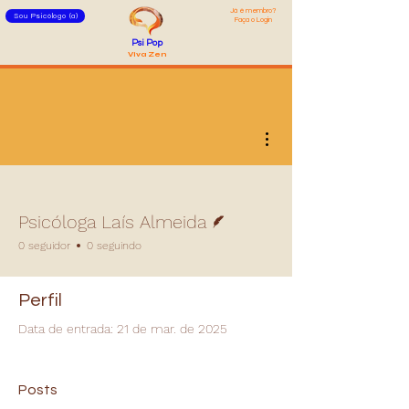
Já é membro?
Sou Psicólogo (a)
Faça o Login
Psi Pop
Viva Zen
Mais ações
Escritor
Psicóloga Laís Almeida
0 seguidor
0 seguindo
Perfil
Data de entrada: 21 de mar. de 2025
Posts