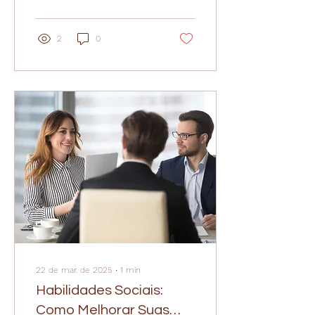
Psicologia Viva Zen !
2
0
22 de mar. de 2025
∙
1
min
Habilidades Sociais:
Como Melhorar Suas