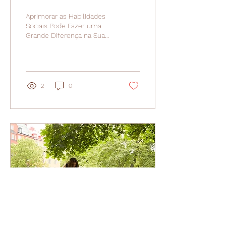
Relações com os Outros
Aprimorar as Habilidades
Sociais Pode Fazer uma
Grande Diferença na Sua
Vida. Clique e Saiba Mais!
Psicologia Popular | Viva
Bem, Viva Zen !
2
0