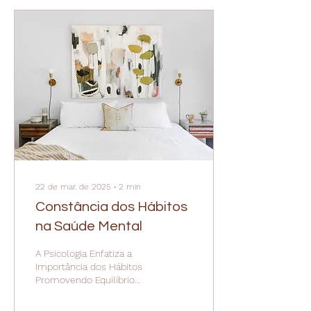
22 de mar. de 2025
∙
2
min
Constância dos Hábitos
na Saúde Mental
A Psicologia Enfatiza a
Importância dos Hábitos
Promovendo Equilíbrio
Emocional e Redução do
Estresse. PsiPop |